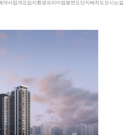
예약
사업개요
입지환경
프리미엄
평면도
단지배치도
오시는길