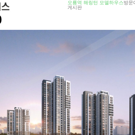
오룡역 해링턴 모델하우스
방문
게시판