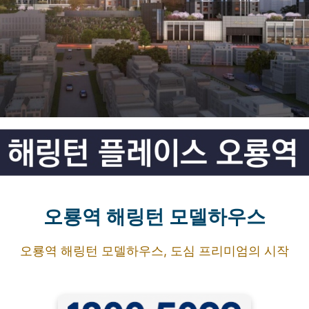
오룡역 해링턴 모델하우스
오룡역 해링턴 모델하우스, 도심 프리미엄의 시작